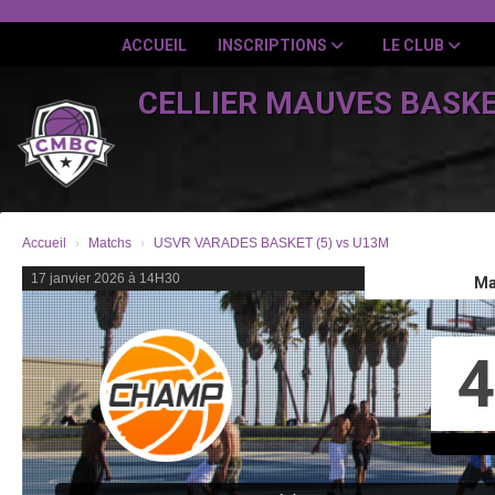
Panneau de gestion des cookies
ACCUEIL
INSCRIPTIONS
LE CLUB
CELLIER MAUVES BASK
Accueil
Matchs
USVR VARADES BASKET (5) vs U13M
17 janvier 2026 à 14H30
Ma
4