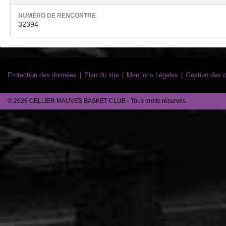
NUMÉRO DE RENCONTRE
32394
Protection des données
Plan du site
Mentions Légales
Gestion des 
© 2026 CELLIER MAUVES BASKET CLUB - Tous droits réservés